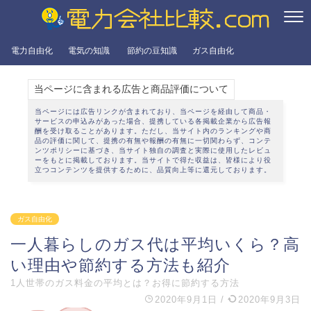
電力自由化
電気の知識
節約の豆知識
ガス自由化
当ページに含まれる広告と商品評価について
当ページには広告リンクが含まれており、当ページを経由して商品・
サービスの申込みがあった場合、提携している各掲載企業から広告報
酬を受け取ることがあります。ただし、当サイト内のランキングや商
品の評価に関して、提携の有無や報酬の有無に一切関わらず、
コンテ
ンツポリシー
に基づき、当サイト独自の調査と実際に使用したレビュ
ーをもとに掲載しております。当サイトで得た収益は、皆様により役
立つコンテンツを提供するために、品質向上等に還元しております。
ガス自由化
一人暮らしのガス代は平均いくら？高
い理由や節約する方法も紹介
1人世帯のガス料金の平均とは？お得に節約する方法
2020年9月1日
/
2020年9月3日