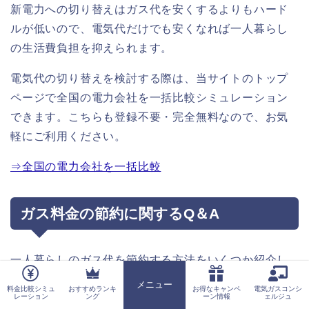
新電力への切り替えはガス代を安くするよりもハード
ルが低いので、電気代だけでも安くなれば一人暮らし
の生活費負担を抑えられます。
電気代の切り替えを検討する際は、当サイトのトップ
ページで全国の電力会社を一括比較シミュレーション
できます。こちらも登録不要・完全無料なので、お気
軽にご利用ください。
⇒全国の電力会社を一括比較
ガス料金の節約に関するQ＆A
一人暮らしのガス代を節約する方法をいくつか紹介し
ましたが、不安な点やわからないことが出てきた方も
メニュー
料金比較シミュ
おすすめランキ
お得なキャンペ
電気ガスコンシ
ホーム
レーション
ング
ーン情報
ェルジュ
いらっしゃるのではないでしょうか。