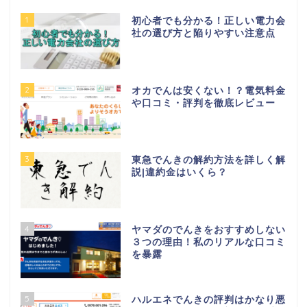
1
初心者でも分かる！正しい電力会
社の選び方と陥りやすい注意点
2
オカでんは安くない！？電気料金
や口コミ・評判を徹底レビュー
3
東急でんきの解約方法を詳しく解
説|違約金はいくら？
4
ヤマダのでんきをおすすめしない
３つの理由！私のリアルな口コミ
を暴露
5
ハルエネでんきの評判はかなり悪