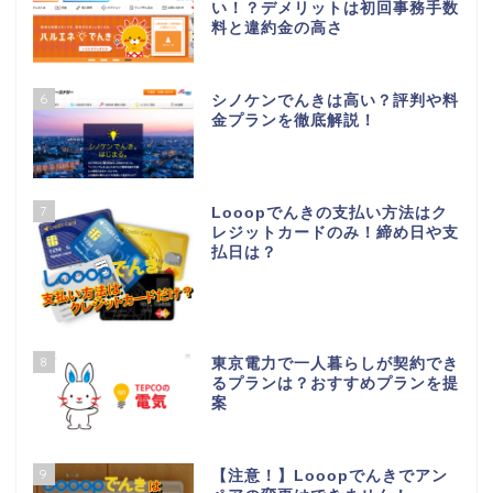
い！？デメリットは初回事務手数
料と違約金の高さ
6
シノケンでんきは高い？評判や料
金プランを徹底解説！
7
Looopでんきの支払い方法はク
レジットカードのみ！締め日や支
払日は？
8
東京電力で一人暮らしが契約でき
るプランは？おすすめプランを提
案
9
【注意！】Looopでんきでアン