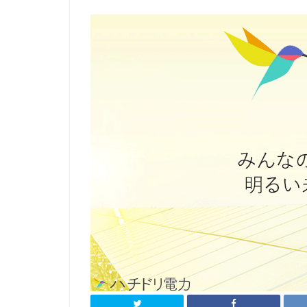
豆
知
識
ガ
ス
自
由
化
地
域
別
お
す
す
め
電
力
会
社