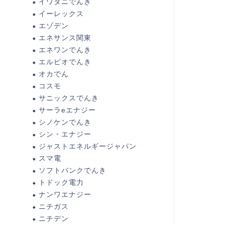
イワタニでんき
イーレックス
エゾデン
エネサンス関東
エネワンでんき
エルピオでんき
オカでん
コスモ
サニックスでんき
サーラeエナジー
シノケンでんき
シン・エナジー
ジャストエネルギージャパン
スマ電
ソフトバンクでんき
トドック電力
ナンワエナジー
ニチガス
ニチデン