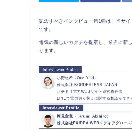
電
力
記念すべきインタビュー第1弾は、当サ
会
社
です。
ガ
電気の新しいカタチを提案し、業界に新
ス
ります。
会
社
イ
小野悠希（Ono Yuki）
ン
株式会社 BORDERLESS JAPAN
タ
ハチドリ電力WEBサイト運営責任者
ビ
ュ
LINEで電力切り替えに関する相談がで
ー
樽見章寛（Tarumi Akihiro）
株式会社EXIDEA WEBメディアグロー