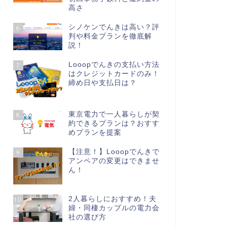
高さ
シノケンでんきは高い？評
6
判や料金プランを徹底解
説！
Looopでんきの支払い方法
7
はクレジットカードのみ！
締め日や支払日は？
東京電力で一人暮らしが契
8
約できるプランは？おすす
めプランを提案
【注意！】Looopでんきで
9
アンペアの変更はできませ
ん！
2人暮らしにおすすめ！夫
10
婦・同棲カップルの電力会
社の選び方