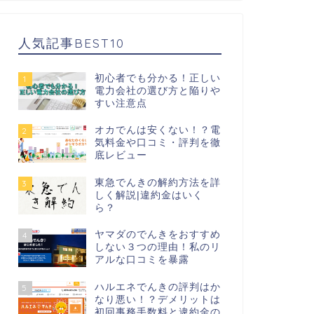
人気記事BEST10
初心者でも分かる！正しい
1
電力会社の選び方と陥りや
すい注意点
オカでんは安くない！？電
2
気料金や口コミ・評判を徹
底レビュー
東急でんきの解約方法を詳
3
しく解説|違約金はいく
ら？
ヤマダのでんきをおすすめ
4
しない３つの理由！私のリ
アルな口コミを暴露
ハルエネでんきの評判はか
5
なり悪い！？デメリットは
初回事務手数料と違約金の