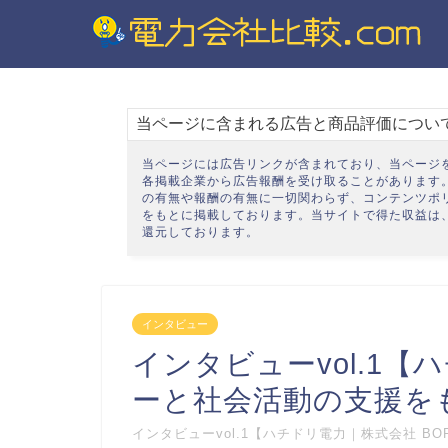
ホ
ー
ム
当ページに含まれる広告と商品評価につい
電
力
当ページには広告リンクが含まれており、当ページ
自
各掲載企業から広告報酬を受け取ることがあります
の有無や報酬の有無に一切関わらず、
コンテンツポ
由
をもとに掲載しております。当サイトで得た収益は
化
還元しております。
電
気
の
インタビュー
知
識
インタビューvol.1
ーと社会活動の支援を
節
約
インタビューvol.1【ハチドリ電力｜株式会社 BORD
の