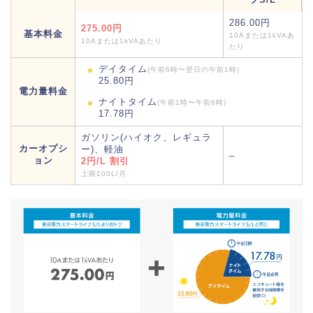
286.00円
275.00円
基本料金
10Aまたは1kVAあ
10Aまたは1kVAあたり
たり
デイタイム
(午前6時〜翌日の午前1時)
25.80円
電力量料金
ナイトタイム
(午前1時〜午前6時)
17.78円
ガソリン(ハイオク、レギュラ
カーオプシ
ー)、軽油
–
ョン
2円/L 割引
上限100L/月