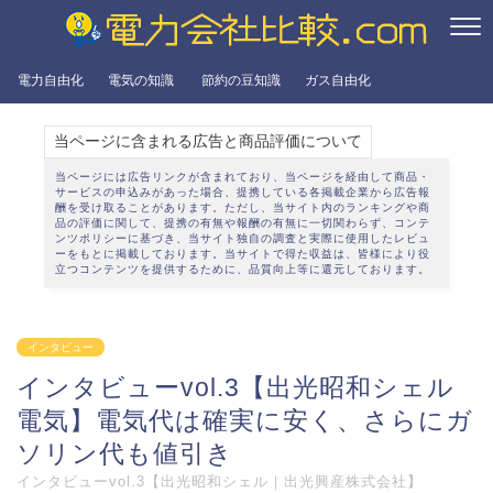
電力自由化
電気の知識
節約の豆知識
ガス自由化
当ページに含まれる広告と商品評価について
当ページには広告リンクが含まれており、当ページを経由して商品・
サービスの申込みがあった場合、提携している各掲載企業から広告報
酬を受け取ることがあります。ただし、当サイト内のランキングや商
品の評価に関して、提携の有無や報酬の有無に一切関わらず、
コンテ
ンツポリシー
に基づき、当サイト独自の調査と実際に使用したレビュ
ーをもとに掲載しております。当サイトで得た収益は、皆様により役
立つコンテンツを提供するために、品質向上等に還元しております。
インタビュー
インタビューvol.3【出光昭和シェル
電気】電気代は確実に安く、さらにガ
ソリン代も値引き
インタビューvol.3【出光昭和シェル｜出光興産株式会社】