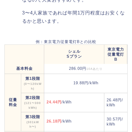
3〜4人家族であれば年間1万円程度はお安くな
るかと思います。
例：東京電力従量電灯Bとの比較
東京電力
シェル
従量電灯
Sプラン
B
基本料金
286.00円
10Aあたり
第1段階
19.88円/kWh
(0〜120kW
h)
第2段階
従量
26.48円/
24.44円
/kWh
(121〜300
料金
kWh
kWh)
第3段階
30.57円/
26.18円
/kWh
(301kW
kWh
h〜)