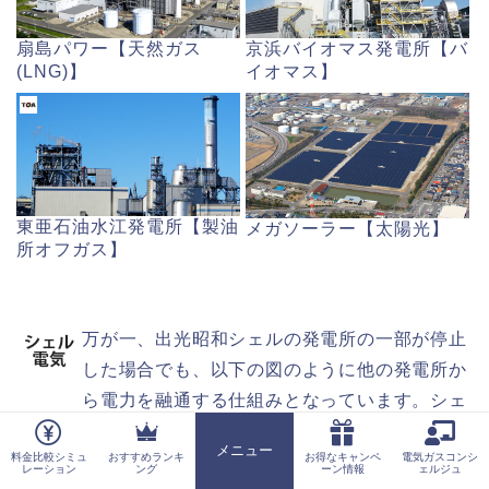
扇島パワー【天然ガス
京浜バイオマス発電所【バ
(LNG)】
イオマス】
東亜石油水江発電所【製油
メガソーラー【太陽光】
所オフガス】
万が一、出光昭和シェルの発電所の一部が停止
した場合でも、以下の図のように他の発電所か
ら電力を融通する仕組みとなっています。シェ
ル電気をご契約しているお客様のご家庭だけが
メニュー
料金比較シミュ
おすすめランキ
お得なキャンペ
電気ガスコンシ
停電することはありませんので、ご安心くださ
ホーム
レーション
ング
ーン情報
ェルジュ