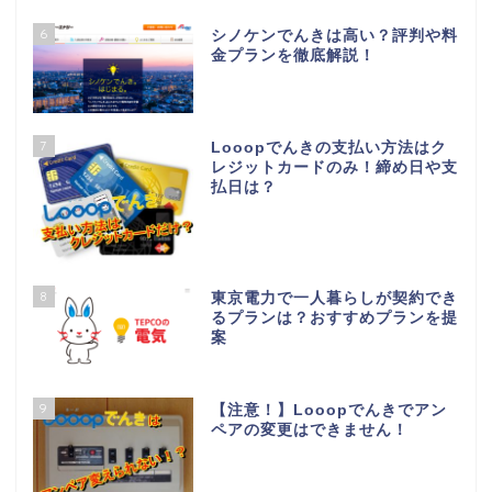
6
シノケンでんきは高い？評判や料
金プランを徹底解説！
7
Looopでんきの支払い方法はク
レジットカードのみ！締め日や支
払日は？
8
東京電力で一人暮らしが契約でき
るプランは？おすすめプランを提
案
9
【注意！】Looopでんきでアン
ペアの変更はできません！