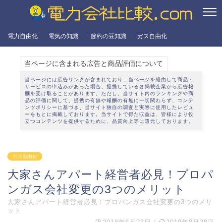
電力自由化
電気の知識
節約の豆知識
ガス自由化
当ページに含まれる広告と商品評価について
当ページには広告リンクが含まれており、当ページを経由して商品・
サービスの申込みがあった場合、提携している各掲載企業から広告報
酬を受け取ることがあります。ただし、当サイト内のランキングや商
品の評価に関して、提携の有無や報酬の有無に一切関わらず、
コンテ
ンツポリシー
に基づき、当サイト独自の調査と実際に使用したレビュ
ーをもとに掲載しております。当サイトで得た収益は、皆様により役
立つコンテンツを提供するために、品質向上等に還元しております。
ガス自由化
大家さんアパート経営者必見！プロパ
ンガス会社変更の3つのメリット
大家さんアパート経営者必見！プロパンガス会社変更の3つのメリ
ット