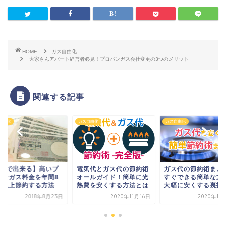
HOME
ガス自由化
大家さんアパート経営者必見！プロパンガス会社変更の3つのメリット
関連する記事
自由化
ガス自由化
ガス自由化
5分で出来る】高いプ
電気代とガス代の節約術
ガス代の節約術まと
パンガス料金を年間8
オールガイド！簡単に光
すぐできる簡単な方
円以上節約する方法
熱費を安くする方法とは
大幅に安くする裏技
2018年8月23日
2020年11月16日
2020年11