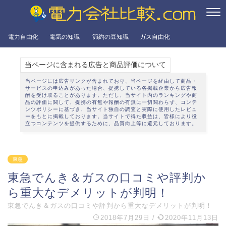
電力自由化
電気の知識
節約の豆知識
ガス自由化
当ページに含まれる広告と商品評価について
当ページには広告リンクが含まれており、当ページを経由して商品・
サービスの申込みがあった場合、提携している各掲載企業から広告報
酬を受け取ることがあります。ただし、当サイト内のランキングや商
品の評価に関して、提携の有無や報酬の有無に一切関わらず、
コンテ
ンツポリシー
に基づき、当サイト独自の調査と実際に使用したレビュ
ーをもとに掲載しております。当サイトで得た収益は、皆様により役
立つコンテンツを提供するために、品質向上等に還元しております。
東急
東急でんき＆ガスの口コミや評判か
ら重大なデメリットが判明！
東急でんき＆ガスの口コミや評判から重大なデメリットが判明！
2018年7月29日
/
2020年11月13日