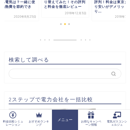
ゃあ電気は？一緒に使
り替えてみた！その評判
評判！料金は東京ガ
と光熱費を節約でき
と料金を徹底レビュー
り安いがデメリット
.
り...
2018年12月3日
2020年8月25日
2018年7
検索して調べる
2ステップで電力会社を一括比較
メニュー
料金比較シミュ
おすすめランキ
お得なキャンペ
電気ガスコンシ
ホーム
レーション
ング
ーン情報
ェルジュ