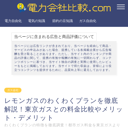
電力自由化
電気の知識
節約の豆知識
ガス自由化
当ページに含まれる広告と商品評価について
当ページには広告リンクが含まれており、当ページを経由して商品・
サービスの申込みがあった場合、提携している各掲載企業から広告報
酬を受け取ることがあります。ただし、当サイト内のランキングや商
品の評価に関して、提携の有無や報酬の有無に一切関わらず、
コンテ
ンツポリシー
に基づき、当サイト独自の調査と実際に使用したレビュ
ーをもとに掲載しております。当サイトで得た収益は、皆様により役
立つコンテンツを提供するために、品質向上等に還元しております。
ガス会社
レモンガスのわくわくプランを徹底
解説！東京ガスとの料金比較やメリッ
ト・デメリット
わくわくプランの特徴を徹底調査！都市ガス料金を東京ガスより