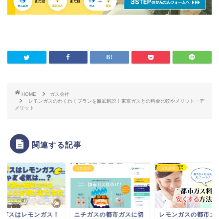
HOME
ガス会社
レモンガスのわくわくプランを徹底解説！東京ガスとの料金比較やメリット・デ
メリット
関連する記事
会社
ガス会社
ガス会社
市ガスはレモンガス！
ニチガスの都市ガスに切
レモンガスの都市ガ