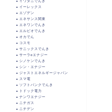
イワタニでんき
イーレックス
エゾデン
エネサンス関東
エネワンでんき
エルピオでんき
オカでん
コスモ
サニックスでんき
サーラeエナジー
シノケンでんき
シン・エナジー
ジャストエネルギージャパン
スマ電
ソフトバンクでんき
トドック電力
ナンワエナジー
ニチガス
ニチデン