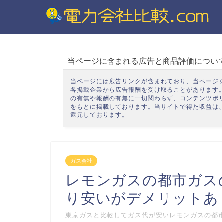
ホ
ー
ム
当ページに含まれる広告と商品評価につい
電
力
当ページには広告リンクが含まれており、当ページ
自
各掲載企業から広告報酬を受け取ることがあります
の有無や報酬の有無に一切関わらず、
コンテンツポ
由
をもとに掲載しております。当サイトで得た収益は
化
還元しております。
電
気
の
ガス会社
知
識
レモンガスの都市ガス
り安いがデメリットあ
節
約
東京ガスと比較してガス代が安いレモンガスの都
の