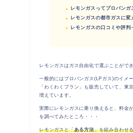
レモンガスってプロパンガス
電
力
レモンガスの都市ガスに変
会
レモンガスの口コミや評判
社
ガ
ス
会
社
レモンガスはガス自由化で選ぶことがで
イ
一般的にはプロパンガス(LPガス)のイ
ン
タ
「わくわくプラン」も販売していて、東
ビ
増えています。
ュ
ー
実際にレモンガスに乗り換えると、料金
を調べてみたところ・・・
レモンガスと「
ある方法
」を組み合わせ