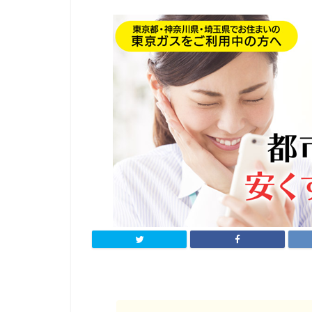
豆
知
識
ガ
ス
自
由
化
地
域
別
お
す
す
め
電
力
会
社