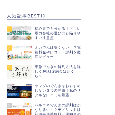
人気記事BEST10
初心者でも分かる！正しい
1
電力会社の選び方と陥りや
すい注意点
オカでんは安くない！？電
2
気料金や口コミ・評判を徹
底レビュー
東急でんきの解約方法を詳
3
しく解説|違約金はいく
ら？
ヤマダのでんきをおすすめ
4
しない３つの理由！私のリ
アルな口コミを暴露
ハルエネでんきの評判はか
5
なり悪い！？デメリットは
初回事務手数料と違約金の