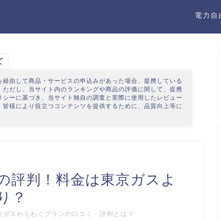
電力自
て
を経由して商品・サービスの申込みがあった場合、提携している
。ただし、当サイト内のランキングや商品の評価に関して、提携
リシー
に基づき、当サイト独自の調査と実際に使用したレビュー
、皆様により役立つコンテンツを提供するために、品質向上等に
の評判！料金は東京ガスよ
り？
市ガスわくわくプランの口コミ・評判とは？