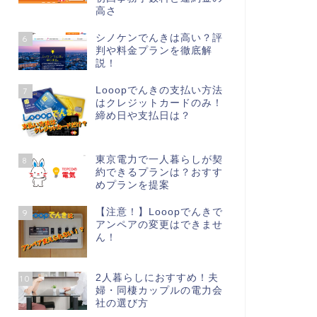
高さ
シノケンでんきは高い？評
6
判や料金プランを徹底解
説！
Looopでんきの支払い方法
7
はクレジットカードのみ！
締め日や支払日は？
東京電力で一人暮らしが契
8
約できるプランは？おすす
めプランを提案
【注意！】Looopでんきで
9
アンペアの変更はできませ
ん！
2人暮らしにおすすめ！夫
10
婦・同棲カップルの電力会
社の選び方