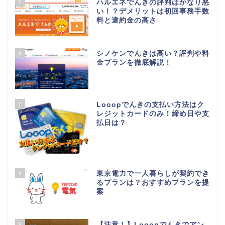
5
ハルエネでんきの評判はかなり悪
い！？デメリットは初回事務手数
料と違約金の高さ
6
シノケンでんきは高い？評判や料
金プランを徹底解説！
7
Looopでんきの支払い方法はク
レジットカードのみ！締め日や支
払日は？
8
東京電力で一人暮らしが契約でき
るプランは？おすすめプランを提
案
9
【注意！】Looopでんきでアン