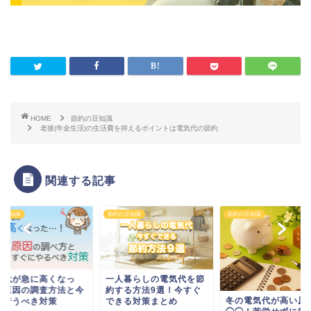
HOME
節約の豆知識
老後(年金生活)の生活費を抑えるポイントは電気代の節約
関連する記事
の豆知識
節約の豆知識
節約の豆知識
気代が急に高くなっ
一人暮らしの電気代を節
！原因の調査方法と今
約する方法9選！今すぐ
冬の電気代が高い原
ぐ行うべき対策
できる対策まとめ