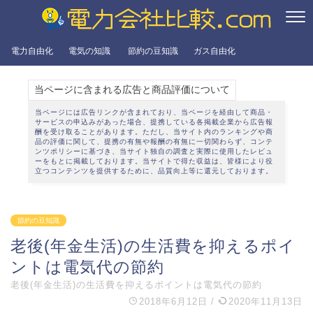
電力自由化
電気の知識
節約の豆知識
ガス自由化
当ページに含まれる広告と商品評価について
当ページには広告リンクが含まれており、当ページを経由して商品・
サービスの申込みがあった場合、提携している各掲載企業から広告報
酬を受け取ることがあります。ただし、当サイト内のランキングや商
品の評価に関して、提携の有無や報酬の有無に一切関わらず、
コンテ
ンツポリシー
に基づき、当サイト独自の調査と実際に使用したレビュ
ーをもとに掲載しております。当サイトで得た収益は、皆様により役
立つコンテンツを提供するために、品質向上等に還元しております。
節約の豆知識
老後(年金生活)の生活費を抑えるポイ
ントは電気代の節約
老後(年金生活)の生活費を抑えるポイントは電気代の節約
2018年6月12日
/
2020年11月13日