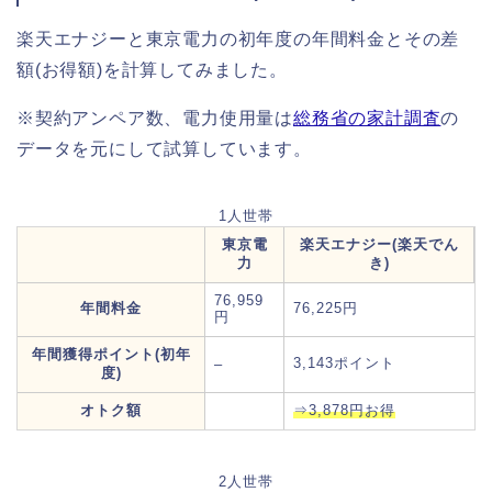
楽天エナジーと東京電力の初年度の年間料金とその差
額(お得額)を計算してみました。
※契約アンペア数、電力使用量は
総務省の家計調査
の
データを元にして試算しています。
1人世帯
東京電
楽天エナジー(楽天でん
力
き)
76,959
年間料金
76,225円
円
年間獲得ポイント(初年
3,143ポイント
–
度)
オトク額
⇒3,878円お得
2人世帯