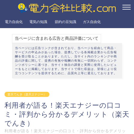
電力自由化
電気の知識
節約の豆知識
ガス自由化
当ページに含まれる広告と商品評価について
当ページには広告リンクが含まれており、当ページを経由して商品・
サービスの申込みがあった場合、提携している各掲載企業から広告報
酬を受け取ることがあります。ただし、当サイト内のランキングや商
品の評価に関して、提携の有無や報酬の有無に一切関わらず、
コンテ
ンツポリシー
に基づき、当サイト独自の調査と実際に使用したレビュ
ーをもとに掲載しております。当サイトで得た収益は、皆様により役
立つコンテンツを提供するために、品質向上等に還元しております。
楽天でんき（楽天エナジー）
利用者が語る！楽天エナジーの口コ
ミ・評判から分かるデメリット（楽天
でんき）
利用者が語る！楽天エナジーの口コミ・評判から分かるデメリッ