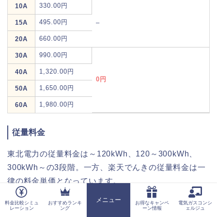
330.00円
10A
495.00円
15A
–
660.00円
20A
990.00円
30A
1,320.00円
40A
0円
1,650.00円
50A
1,980.00円
60A
従量料金
東北電力の従量料金は～120kWh、120～300kWh、
300kWh～の3段階。一方、楽天でんきの従量料金は一
律の料金単価となっています。
メニュー
そのため、電力使用量が多い方にとっては非常にお得
料金比較シミュ
おすすめランキ
お得なキャンペ
電気ガスコンシ
ホーム
レーション
ング
ーン情報
ェルジュ
ですが、電力使用量が少ない方だと楽天エナジーのほ