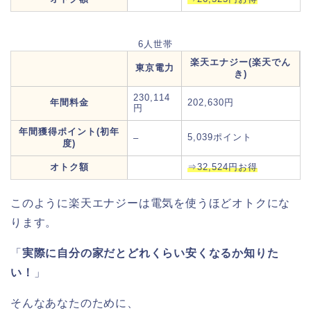
6人世帯
楽天エナジー(楽天でん
東京電力
き)
230,114
年間料金
202,630円
円
年間獲得ポイント(初年
5,039ポイント
–
度)
オトク額
⇒32,524円お得
このように楽天エナジーは電気を使うほどオトクにな
ります。
「
実際に自分の家だとどれくらい安くなるか知りた
い！
」
そんなあなたのために、