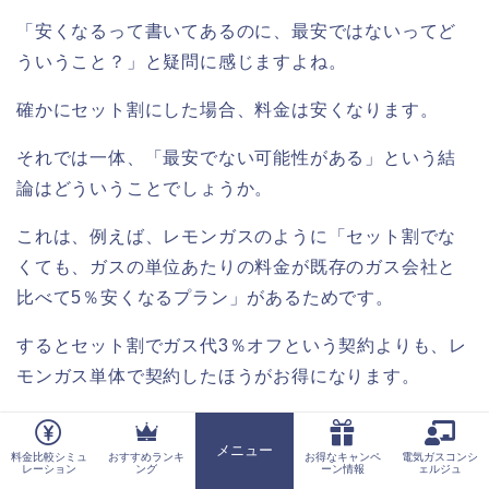
「安くなるって書いてあるのに、最安ではないってど
ういうこと？」と疑問に感じますよね。
確かにセット割にした場合、料金は安くなります。
それでは一体、「最安でない可能性がある」という結
論はどういうことでしょうか。
これは、例えば、レモンガスのように「セット割でな
くても、ガスの単位あたりの料金が既存のガス会社と
比べて5％安くなるプラン」があるためです。
するとセット割でガス代3％オフという契約よりも、レ
モンガス単体で契約したほうがお得になります。
ガスセット割のメリット
メニュー
料金比較シミュ
おすすめランキ
お得なキャンペ
電気ガスコンシ
ホーム
レーション
ング
ーン情報
ェルジュ