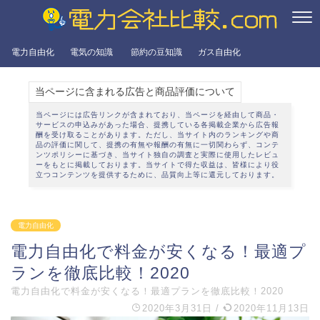
電力自由化
電気の知識
節約の豆知識
ガス自由化
当ページに含まれる広告と商品評価について
当ページには広告リンクが含まれており、当ページを経由して商品・
サービスの申込みがあった場合、提携している各掲載企業から広告報
酬を受け取ることがあります。ただし、当サイト内のランキングや商
品の評価に関して、提携の有無や報酬の有無に一切関わらず、
コンテ
ンツポリシー
に基づき、当サイト独自の調査と実際に使用したレビュ
ーをもとに掲載しております。当サイトで得た収益は、皆様により役
立つコンテンツを提供するために、品質向上等に還元しております。
電力自由化
電力自由化で料金が安くなる！最適プ
ランを徹底比較！2020
電力自由化で料金が安くなる！最適プランを徹底比較！2020
2020年3月31日
/
2020年11月13日