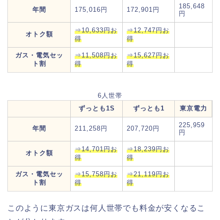
185,648
年間
175,016円
172,901円
円
⇒10,633円お
⇒12,747円お
オトク額
得
得
ガス・電気セッ
⇒11,508円お
⇒15,627円お
ト割
得
得
6人世帯
ずっとも1S
ずっとも1
東京電力
225,959
年間
211,258円
207,720円
円
⇒14,701円お
⇒18,239円お
オトク額
得
得
ガス・電気セッ
⇒15,758円お
⇒21,119円お
ト割
得
得
このように東京ガスは何人世帯でも料金が安くなるこ