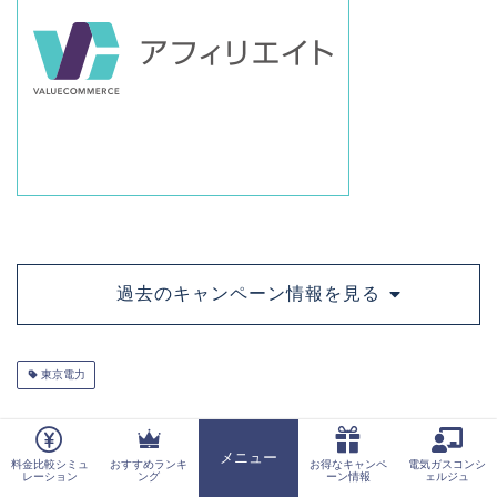
過去のキャンペーン情報を見る
東京電力
もう悩まない！おまかせ電気・ガスコ
メニュー
料金比較シミュ
おすすめランキ
お得なキャンペ
電気ガスコンシ
ホーム
ンシェルジュがあなたにぴったりのプ
レーション
ング
ーン情報
ェルジュ