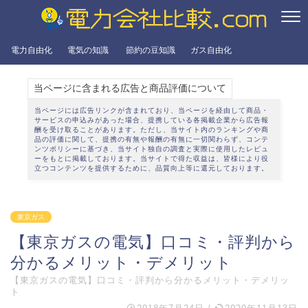
電力自由化
電気の知識
節約の豆知識
ガス自由化
当ページに含まれる広告と商品評価について
当ページには広告リンクが含まれており、当ページを経由して商品・
サービスの申込みがあった場合、提携している各掲載企業から広告報
酬を受け取ることがあります。ただし、当サイト内のランキングや商
品の評価に関して、提携の有無や報酬の有無に一切関わらず、
コンテ
ンツポリシー
に基づき、当サイト独自の調査と実際に使用したレビュ
ーをもとに掲載しております。当サイトで得た収益は、皆様により役
立つコンテンツを提供するために、品質向上等に還元しております。
東京ガス
【東京ガスの電気】口コミ・評判から
分かるメリット・デメリット
【東京ガスの電気】口コミ・評判から分かるメリット・デメリッ
ト