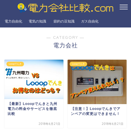
電力自由化
電気の知識
節約の豆知識
ガス自由化
― CATEGORY ―
電力会社
Looopでんき
Looopでんき
【最新】Looopでんきと九州
【注意！】Looopでんきでア
電力の料金やサービスを徹底
ンペアの変更はできません！
比較
2018年6月21日
2018年6月21日