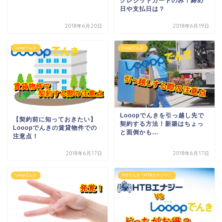
クレジットカードのみ！締め
日や支払日は？
2018年6月20日
2018年6月19日
Looopでんき
Looopでんき
Looopでんきを引っ越し先で
【契約前に知っておきたい】
契約する方法！新築はちょっ
Looopでんきの賃貸物件での
と面倒かも…
注意点！
2018年6月17日
2018年6月17日
Looopでんき
HISでんき（HTBエナジー）