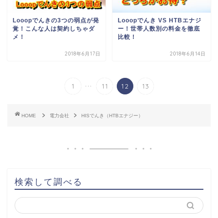
Looopでんきの3つの弱点が発
Looopでんき VS HTBエナジ
覚！こんな人は契約しちゃダ
ー！世帯人数別の料金を徹底
メ！
比較！
2018年6月17日
2018年6月14日
...
1
11
12
13
HOME
電力会社
HISでんき（HTBエナジー）
検索して調べる