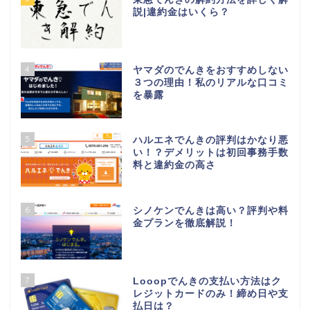
説|違約金はいくら？
4
ヤマダのでんきをおすすめしない
３つの理由！私のリアルな口コミ
を暴露
5
ハルエネでんきの評判はかなり悪
い！？デメリットは初回事務手数
料と違約金の高さ
6
シノケンでんきは高い？評判や料
金プランを徹底解説！
7
Looopでんきの支払い方法はク
レジットカードのみ！締め日や支
払日は？