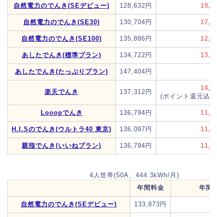
自然電力のでんき(SEデビュー)
128,632円
19,2
自然電力のでんき(SE30)
130,704円
17,1
自然電力のでんき(SE100)
135,886円
12,0
あしたでんき(標準プラン)
134,722円
13,1
あしたでんき(たっぷりプラン)
147,404円
4
14,6
楽天でんき
137,312円
(ポイント還元込み
Looopでんき
136,794円
11,1
H.I.Sのでんき(ウルトラ40 東京)
136,097円
11,8
親指でんき(いいねプラン)
136,794円
11,1
4人世帯(50A、444.3kWh/月)
年間料金
年間
自然電力のでんき(SEデビュー)
133,873円