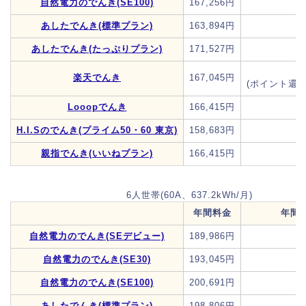
自然電力のでんき(SE100)
167,256円
あしたでんき(標準プラン)
163,894円
あしたでんき(たっぷりプラン)
171,527円
楽天でんき
167,045円
(ポイント還元
Looopでんき
166,415円
H.I.Sのでんき(プライム50・60 東京)
158,683円
親指でんき(いいねプラン)
166,415円
6人世帯(60A、637.2kWh/月)
年間料金
年間
自然電力のでんき(SEデビュー)
189,986円
自然電力のでんき(SE30)
193,045円
自然電力のでんき(SE100)
200,691円
あしたでんき(標準プラン)
198,806円