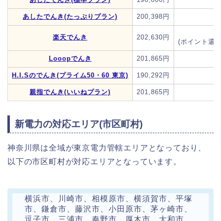
あしたでんき(たっぷりプラン)
200,398円
楽天でんき
202,630円
(ポイント還元
Looopでんき
201,865円
H.I.Sのでんき(プライム50・60 東京)
190,292円
親指でんき(いいねプラン)
201,865円
新電力の対応エリア(市区町村)
神奈川県は全域が東京電力管轄エリアとなっており、
以下の市区町村が対応エリアとなっています。
横浜市、川崎市、相模原市、横須賀市、平塚
市、鎌倉市、藤沢市、小田原市、茅ヶ崎市、
逗子市、三浦市、秦野市、厚木市、大和市、