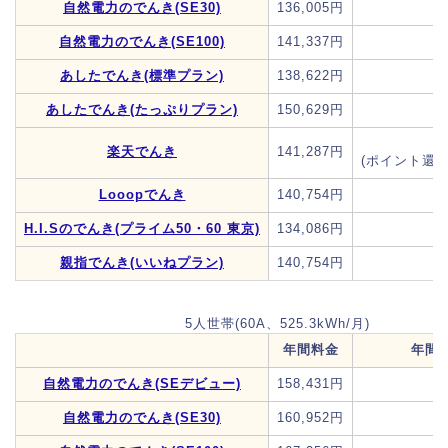
自然電力のでんき(SE30)
136,005円
自然電力のでんき(SE100)
141,337円
あしたでんき(標準プラン)
138,622円
あしたでんき(たっぷりプラン)
150,629円
楽天でんき
141,287円
(ポイント還元
Looopでんき
140,754円
H.I.Sのでんき(プライム50・60 東京)
134,086円
親指でんき(いいねプラン)
140,754円
5人世帯(60A、525.3kWh/月)
年間料金
年間
自然電力のでんき(SEデビュー)
158,431円
自然電力のでんき(SE30)
160,952円