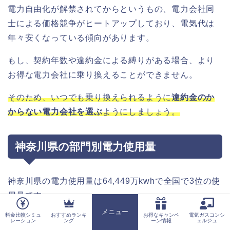
電力自由化が解禁されてからというもの、電力会社同
士による価格競争がヒートアップしており、電気代は
年々安くなっている傾向があります。
もし、契約年数や違約金による縛りがある場合、より
お得な電力会社に乗り換えることができません。
そのため、いつでも乗り換えられるように
違約金のか
からない電力会社を選ぶ
ようにしましょう。
神奈川県の部門別電力使用量
神奈川県の電力使用量は64,449万kwhで全国で3位の使
用量です。
メニュー
料金比較シミュ
おすすめランキ
お得なキャンペ
電気ガスコンシ
部門別に分けると、
ホーム
レーション
ング
ーン情報
ェルジュ