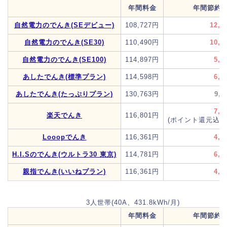
年間料金
年間節約
自然電力のでんき(SEデビュー)
108,727円
12,0
自然電力のでんき(SE30)
110,490円
10,3
自然電力のでんき(SE100)
114,897円
5,9
あしたでんき(標準プラン)
114,598円
6,2
あしたでんき(たっぷりプラン)
130,763円
9,
7,7
楽天でんき
116,801円
(ポイント還元込み
Looopでんき
116,361円
4,4
H.I.Sのでんき(ウルトラ30 東京)
114,781円
6,0
親指でんき(いいねプラン)
116,361円
4,4
3人世帯(40A、431.8kWh/月)
年間料金
年間節約