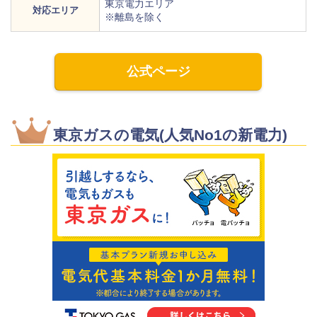
東京電力エリア
対応エリア
※離島を除く
公式ページ
東京ガスの電気(人気No1の新電力)