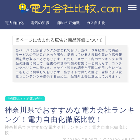
電力自由化
電気の知識
節約の豆知識
ガス自由化
当ページに含まれる広告と商品評価について
当ページには広告リンクが含まれており、当ページを経由して商品・
サービスの申込みがあった場合、提携している各掲載企業から広告報
酬を受け取ることがあります。ただし、当サイト内のランキングや商
品の評価に関して、提携の有無や報酬の有無に一切関わらず、
コンテ
ンツポリシー
に基づき、当サイト独自の調査と実際に使用したレビュ
ーをもとに掲載しております。当サイトで得た収益は、皆様により役
立つコンテンツを提供するために、品質向上等に還元しております。
地域別おすすめ電力会社
神奈川県でおすすめな電力会社ランキ
ング！電力自由化徹底比較！
神奈川県でおすすめな電力会社ランキング！電力自由化徹底比
較！