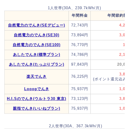
1人世帯(30A、239.7kWh/月)
年間料金
年間節約額
自然電力のでんき(SEデビュー)
72,743円
4,21
自然電力のでんき(SE30)
73,894円
3,06
自然電力のでんき(SE100)
76,770円
18
あしたでんき(標準プラン)
74,786円
2,17
あしたでんき(たっぷりプラン)
97,843円
20,8
3,87
楽天でんき
76,225円
(ポイント還元込み*
Looopでんき
75,937円
1,02
H.I.Sのでんき(ウルトラ30 東京)
73,123円
3,83
親指でんき(いいねプラン)
75,937円
1,02
2人世帯(30A、367.3kWh/月)