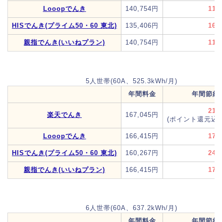
Looopでんき
140,754円
11,
HISでんき(プライム50・60 東北)
135,406円
16,
親指でんき(いいねプラン)
140,754円
11,
5人世帯(60A、525.3kWh/月)
年間料金
年間節約
21,
楽天でんき
167,045円
(ポイント還元込み
Looopでんき
166,415円
17,
HISでんき(プライム50・60 東北)
160,267円
24,
親指でんき(いいねプラン)
166,415円
17,
6人世帯(60A、637.2kWh/月)
年間料金
年間節約