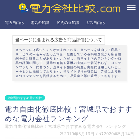
電力自由化
電気の知識
節約の豆知識
ガス自由化
当ページに含まれる広告と商品評価について
当ページには広告リンクが含まれており、当ページを経由して商品・
サービスの申込みがあった場合、提携している各掲載企業から広告報
酬を受け取ることがあります。ただし、当サイト内のランキングや商
品の評価に関して、提携の有無や報酬の有無に一切関わらず、
コンテ
ンツポリシー
に基づき、当サイト独自の調査と実際に使用したレビュ
ーをもとに掲載しております。当サイトで得た収益は、皆様により役
立つコンテンツを提供するために、品質向上等に還元しております。
地域別おすすめ電力会社
電力自由化徹底比較！宮城県でおすす
めな電力会社ランキング
電力自由化徹底比較！宮城県でおすすめな電力会社ランキング
2019年5月13日
/
2020年5月14日