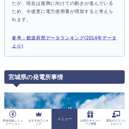
たが、現在は復興に向けての動きが進んでいる
ため、今後更に電力使用量が増加すると考えら
れます。
参考：都道府県データランキング(2014年データ
より)
宮城県の発電所事情
メニュー
料金比較シミュ
おすすめランキ
お得なキャンペ
電気ガスコンシ
ホーム
レーション
ング
ーン情報
ェルジュ