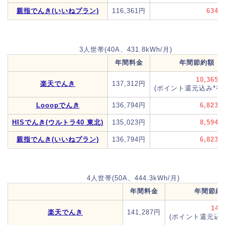
親指でんき(いいねプラン)
116,361円
634
3人世帯(40A、431.8kWh/月)
年間料金
年間節約額
10,365
楽天でんき
137,312円
(ポイント還元込み*初
Looopでんき
136,794円
6,823
HISでんき(ウルトラ40 東北)
135,023円
8,594
親指でんき(いいねプラン)
136,794円
6,823
4人世帯(50A、444.3kWh/月)
年間料金
年間節約
14,
楽天でんき
141,287円
(ポイント還元込み