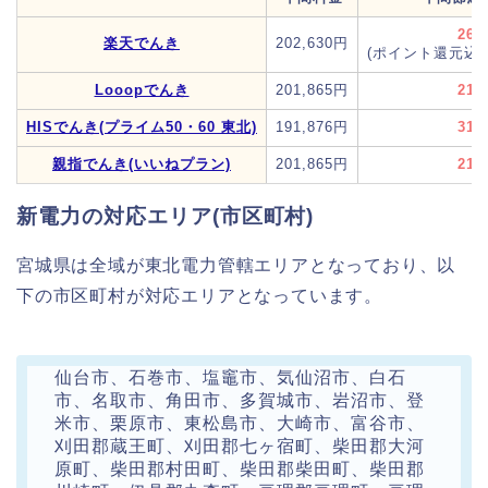
26,
楽天でんき
202,630円
(ポイント還元込み
Looopでんき
201,865円
21,
HISでんき(プライム50・60 東北)
191,876円
31,
親指でんき(いいねプラン)
201,865円
21,
新電力の対応エリア(市区町村)
宮城県は全域が東北電力管轄エリアとなっており、以
下の市区町村が対応エリアとなっています。
仙台市、石巻市、塩竈市、気仙沼市、白石
市、名取市、角田市、多賀城市、岩沼市、登
米市、栗原市、東松島市、大崎市、富谷市、
刈田郡蔵王町、刈田郡七ヶ宿町、柴田郡大河
原町、柴田郡村田町、柴田郡柴田町、柴田郡