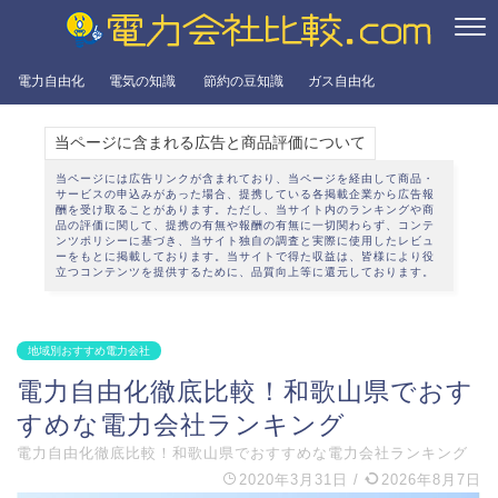
電力自由化
電気の知識
節約の豆知識
ガス自由化
当ページに含まれる広告と商品評価について
当ページには広告リンクが含まれており、当ページを経由して商品・
サービスの申込みがあった場合、提携している各掲載企業から広告報
酬を受け取ることがあります。ただし、当サイト内のランキングや商
品の評価に関して、提携の有無や報酬の有無に一切関わらず、
コンテ
ンツポリシー
に基づき、当サイト独自の調査と実際に使用したレビュ
ーをもとに掲載しております。当サイトで得た収益は、皆様により役
立つコンテンツを提供するために、品質向上等に還元しております。
地域別おすすめ電力会社
電力自由化徹底比較！和歌山県でおす
すめな電力会社ランキング
電力自由化徹底比較！和歌山県でおすすめな電力会社ランキング
2020年3月31日
/
2026年8月7日