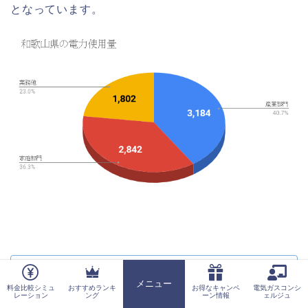
となっています。
和歌山県の和歌山市、海南市は阪神工業地帯の
メニュー
料金比較シミュ
おすすめランキ
お得なキャンペ
電気ガスコンシ
ホーム
南端に位置し、出荷額は大きく、特に工業に鉄
レーション
ング
ーン情報
ェルジュ