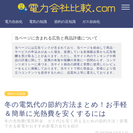
電力自由化
電気の知識
節約の豆知識
ガス自由化
当ページに含まれる広告と商品評価について
当ページには広告リンクが含まれており、当ページを経由して商品・
サービスの申込みがあった場合、提携している各掲載企業から広告報
酬を受け取ることがあります。ただし、当サイト内のランキングや商
品の評価に関して、提携の有無や報酬の有無に一切関わらず、
コンテ
ンツポリシー
に基づき、当サイト独自の調査と実際に使用したレビュ
ーをもとに掲載しております。当サイトで得た収益は、皆様により役
立つコンテンツを提供するために、品質向上等に還元しております。
節約の豆知識
冬の電気代の節約方法まとめ！お手軽
＆簡単に光熱費を安くするには
冬の光熱費(電気料金、ガス代)を安く抑えるための節約方法！節電
できる家電やおすすめ新電力会社を紹介