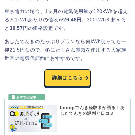
東京電力の場合、1ヶ月の電気使用量が120kWhを超え
ると1kWhあたりの値段が
26.48円
、300kWhを超える
と
30.57円
の価格設定です。
あしたでんきのたっぷりプランなら何kWh使っても一
律21.5円なので、冬にたくさん電気を使用する大家族
世帯の電気代節約におすすめです。
詳細はこちら
Looopでんき経験者が語る！あ
したでんきの評判と口コミ