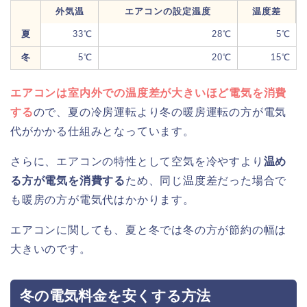
外気温
エアコンの設定温度
温度差
夏
33℃
28℃
5℃
冬
5℃
20℃
15℃
エアコンは室内外での温度差が大きいほど電気を消費
する
ので、夏の冷房運転より冬の暖房運転の方が電気
代がかかる仕組みとなっています。
さらに、エアコンの特性として空気を冷やすより
温め
る方が電気を消費する
ため、同じ温度差だった場合で
も暖房の方が電気代はかかります。
エアコンに関しても、夏と冬では冬の方が節約の幅は
大きいのです。
冬の電気料金を安くする方法