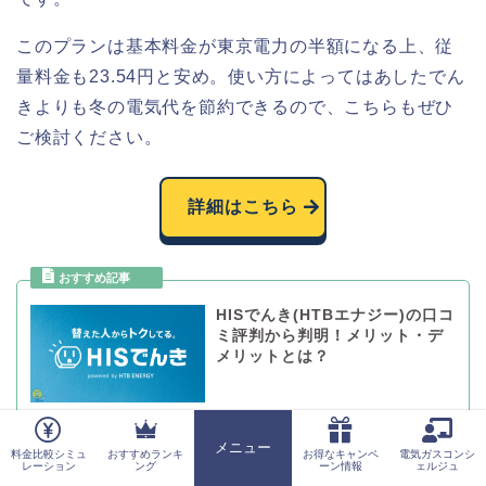
このプランは基本料金が東京電力の半額になる上、従
量料金も23.54円と安め。使い方によってはあしたでん
きよりも冬の電気代を節約できるので、こちらもぜひ
ご検討ください。
詳細はこちら
HISでんき(HTBエナジー)の口コ
ミ評判から判明！メリット・デ
メリットとは？
メニュー
料金比較シミュ
おすすめランキ
お得なキャンペ
電気ガスコンシ
ホーム
ペットを飼っている家庭におすすめ
レーション
ング
ーン情報
ェルジュ