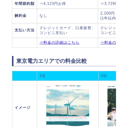
年間節約額
⇒4,123円お得
⇒3,729円お得
2,200円
解約金
なし
(1年以内に解約
クレジットカード、口座振替、
クレジットカ
支払い方法
コンビニ支払い
コンビニ支払
⇒料金の詳細はこちら
⇒料金の詳細
東京電力エリアでの料金比較
1位
2位
イメージ