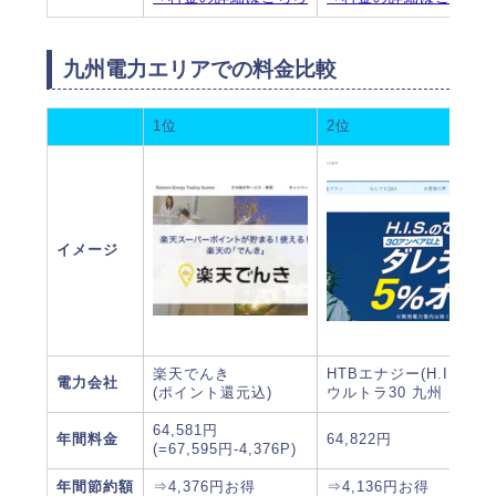
九州電力エリアでの料金比較
1位
2位
イメージ
楽天でんき
HTBエナジー(H.I.Sでん
電力会社
(ポイント還元込)
ウルトラ30 九州
64,581円
年間料金
64,822円
(=67,595円-4,376P)
年間節約額
⇒4,376円お得
⇒4,136円お得