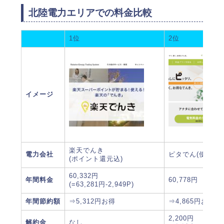
北陸電力エリアでの料金比較
1位
2位
イメージ
楽天でんき
電力会社
ピタでん(使った
(ポイント還元込)
60,332円
年間料金
60,778円
(=63,281円-2,949P)
年間節約額
⇒5,312円お得
⇒4,865円お得
2,200円
解約金
なし