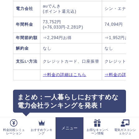
auでんき
電力会社
シン・エナジー
(ポイント還元込)
73,752円
年間料金
74,094円
(=76,033円-2,281P)
年間節約額
⇒2,294円お得
⇒1,952円お得
解約金
なし
なし
支払い方法
クレジットカード、口座振替
クレジットカー
⇒料金の詳細はこちら
⇒料金の詳細は
まとめ：一人暮らしにおすすめな
電力会社ランキングを発表！
各エリアごとの一人暮らしの場合、年間電気
メニュー
料金比較シミュ
おすすめランキ
お得なキャンペ
電気ガスコンシ
ホーム
レーション
ング
ーン情報
ェルジュ
代、節約額をまとめてみました。