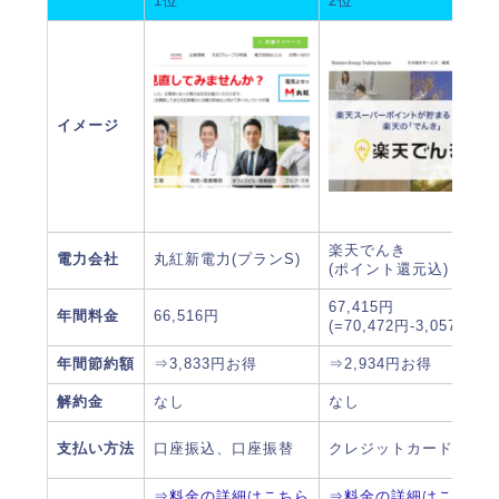
1位
2位
イメージ
楽天でんき
電力会社
丸紅新電力(プランS)
(ポイント還元込)
67,415円
年間料金
66,516円
(=70,472円-3,057P)
年間節約額
⇒3,833円お得
⇒2,934円お得
解約金
なし
なし
支払い方法
口座振込、口座振替
クレジットカード
⇒料金の詳細はこちら
⇒料金の詳細はこちら