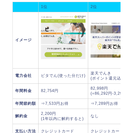
1位
2位
イメージ
楽天でんき
電力会社
ピタでん(使った分だけ)
(ポイント還元込)
82,998円
年間料金
82,754円
(=86,292円-3,294P)
年間節約額
⇒7,533円お得
⇒7,289円お得
2,200円
解約金
なし
(1年以内に解約すると)
支払い方法
クレジットカード
クレジットカード