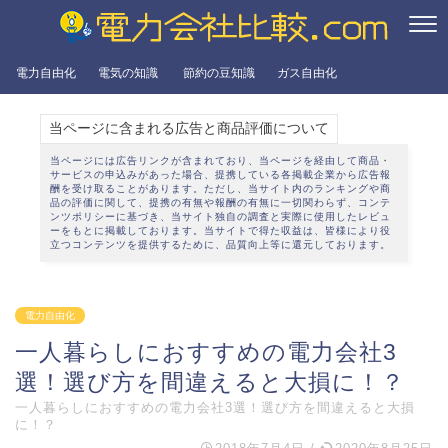
電力自由化
電気の知識
節約の豆知識
ガス自由化
当ページに含まれる広告と商品評価について
当ページには広告リンクが含まれており、当ページを経由して商品・
サービスの申込みがあった場合、提携している各掲載企業から広告報
酬を受け取ることがあります。ただし、当サイト内のランキングや商
品の評価に関して、提携の有無や報酬の有無に一切関わらず、
コンテ
ンツポリシー
に基づき、当サイト独自の調査と実際に使用したレビュ
ーをもとに掲載しております。当サイトで得た収益は、皆様により役
立つコンテンツを提供するために、品質向上等に還元しております。
電力自由化
一人暮らしにおすすめの電力会社3
選！選び方を間違えると大損に！？
一人暮らしにおすすめの電力会社3選！選び方を間違えると大損
に！？