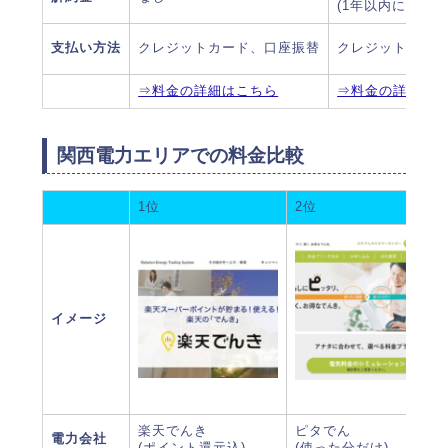
(1年以内に解約す
支払い方法
クレジットカード、口座振替
クレジットカー
⇒料金の詳細はこちら
⇒料金の詳細は
関西電力エリアでの料金比較
1位
2位
イメージ
楽天でんき
ピタでん
電力会社
(ポイント還元込)
(使った分だけ)